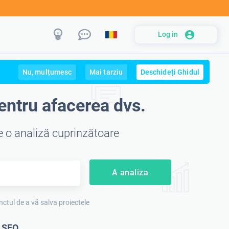
Log in
Nu, mulțumesc
Mai tarziu
Deschideți Ghidul
entru afacerea dvs.
e o analiză cuprinzătoare
A analiza
nctul de a vă salva proiectele
ă SEO