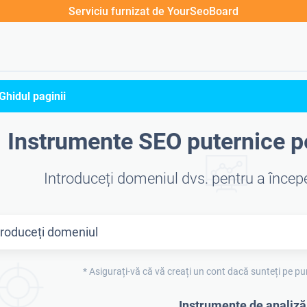
Serviciu furnizat de YourSeoBoard
 Ghidul paginii
Instrumente SEO puternice p
Introduceți domeniul dvs. pentru a încep
* Asigurați-vă că vă creați un cont dacă sunteți pe pu
Instrumente de analiz