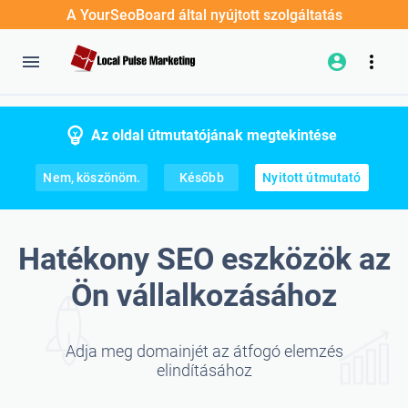
A YourSeoBoard által nyújtott szolgáltatás
Az oldal útmutatójának megtekintése
Nem, köszönöm.
Később
Nyitott útmutató
Hatékony SEO eszközök az
Ön vállalkozásához
Adja meg domainjét az átfogó elemzés
elindításához