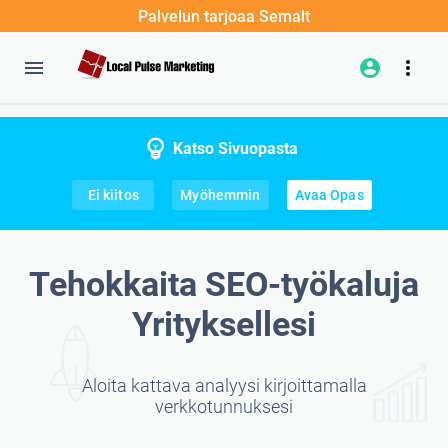
Palvelun tarjoaa Semalt
Katso Sivuopasta
Ei kiitos
Myöhemmin
Avaa Opas
Tehokkaita SEO-työkaluja
Yrityksellesi
Aloita kattava analyysi kirjoittamalla
verkkotunnuksesi