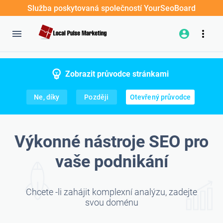
Služba poskytovaná společností YourSeoBoard
Zobrazit průvodce stránkami
Ne, díky
Později
Otevřený průvodce
Výkonné nástroje SEO pro
vaše podnikání
Chcete -li zahájit komplexní analýzu, zadejte
svou doménu